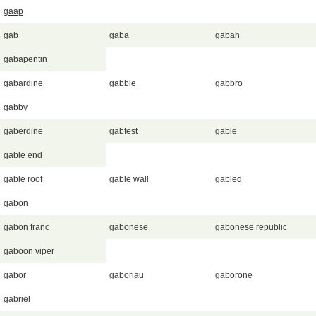
gaap
gab
gaba
gabah
gabapentin
gabardine
gabble
gabbro
gabby
gaberdine
gabfest
gable
gable end
gable roof
gable wall
gabled
gabon
gabon franc
gabonese
gabonese republic
gaboon viper
gabor
gaboriau
gaborone
gabriel