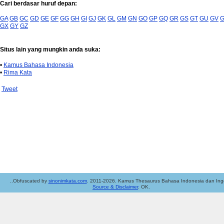
Cari berdasar huruf depan:
GA
GB
GC
GD
GE
GF
GG
GH
GI
GJ
GK
GL
GM
GN
GO
GP
GQ
GR
GS
GT
GU
GV
GX
GY
GZ
Situs lain yang mungkin anda suka:
•
Kamus Bahasa Indonesia
•
Rima Kata
Tweet
..Obfuscated by
sinonimkata.com
. 2011-2026. Kamus Thesaurus Bahasa Indonesia dan Ingg
Source & Disclaimer
. OK.