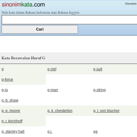
Sinonim
Tulis kata dalam Bahasa Indonesia atau Bahasa Inggris:
Kata Berawalan Huruf G
g
g clef
g suit
g-force
g-jo
g-man
g-string
g. b. shaw
g. e. moore
g. k. chesterton
g. l. von blucher
g. r. kirchhoff
g. stanley hall
g.i.
ga