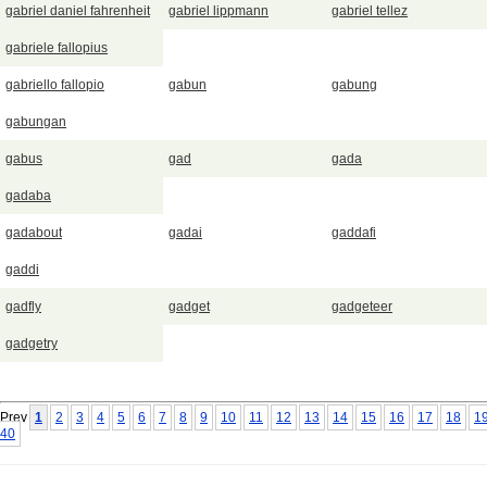
gabriel daniel fahrenheit
gabriel lippmann
gabriel tellez
gabriele fallopius
gabriello fallopio
gabun
gabung
gabungan
gabus
gad
gada
gadaba
gadabout
gadai
gaddafi
gaddi
gadfly
gadget
gadgeteer
gadgetry
Prev
1
2
3
4
5
6
7
8
9
10
11
12
13
14
15
16
17
18
1
40