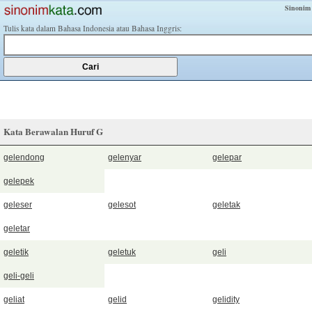
Sinonim
Tulis kata dalam Bahasa Indonesia atau Bahasa Inggris:
Kata Berawalan Huruf G
gelendong
gelenyar
gelepar
gelepek
geleser
gelesot
geletak
geletar
geletik
geletuk
geli
geli-geli
geliat
gelid
gelidity