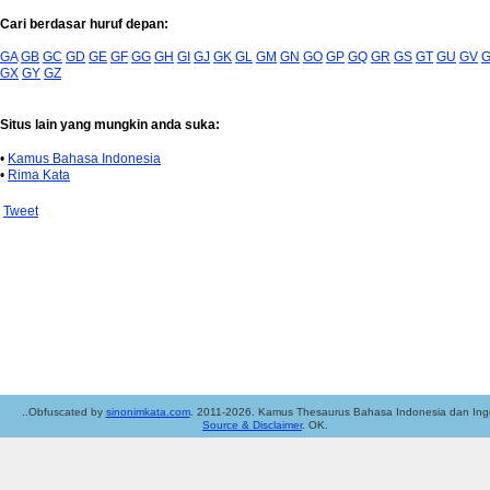
Cari berdasar huruf depan:
GA
GB
GC
GD
GE
GF
GG
GH
GI
GJ
GK
GL
GM
GN
GO
GP
GQ
GR
GS
GT
GU
GV
GX
GY
GZ
Situs lain yang mungkin anda suka:
•
Kamus Bahasa Indonesia
•
Rima Kata
Tweet
..Obfuscated by
sinonimkata.com
. 2011-2026. Kamus Thesaurus Bahasa Indonesia dan Ingg
Source & Disclaimer
. OK.