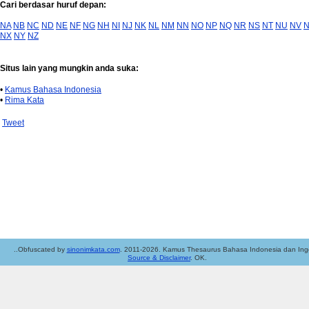
Cari berdasar huruf depan:
NA
NB
NC
ND
NE
NF
NG
NH
NI
NJ
NK
NL
NM
NN
NO
NP
NQ
NR
NS
NT
NU
NV
NX
NY
NZ
Situs lain yang mungkin anda suka:
•
Kamus Bahasa Indonesia
•
Rima Kata
Tweet
..Obfuscated by
sinonimkata.com
. 2011-2026. Kamus Thesaurus Bahasa Indonesia dan Ingg
Source & Disclaimer
. OK.