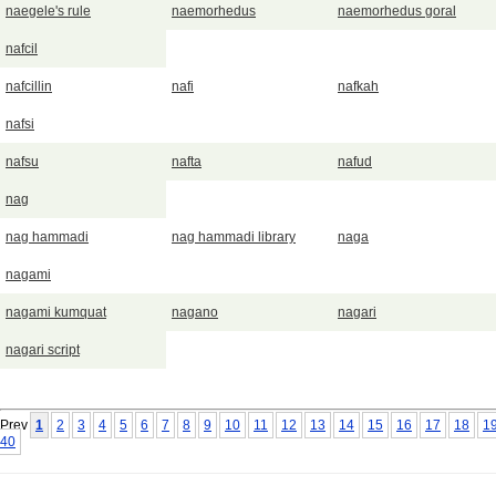
naegele's rule
naemorhedus
naemorhedus goral
nafcil
nafcillin
nafi
nafkah
nafsi
nafsu
nafta
nafud
nag
nag hammadi
nag hammadi library
naga
nagami
nagami kumquat
nagano
nagari
nagari script
Prev
1
2
3
4
5
6
7
8
9
10
11
12
13
14
15
16
17
18
1
40