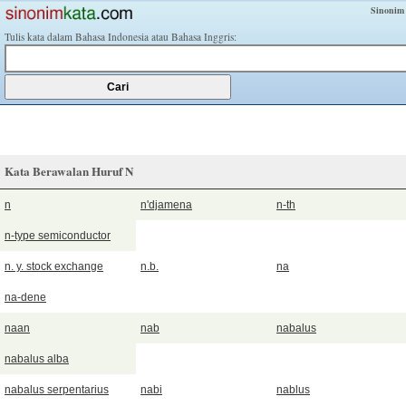
Sinonim
Tulis kata dalam Bahasa Indonesia atau Bahasa Inggris:
Kata Berawalan Huruf N
n
n'djamena
n-th
n-type semiconductor
n. y. stock exchange
n.b.
na
na-dene
naan
nab
nabalus
nabalus alba
nabalus serpentarius
nabi
nablus