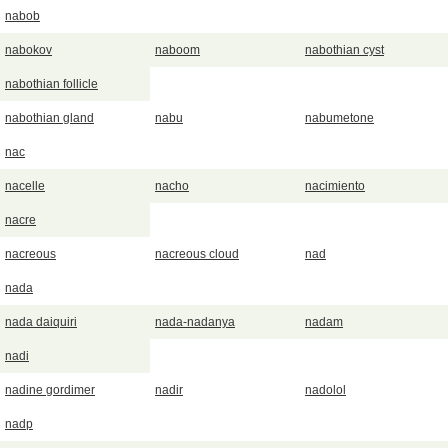
nabob
nabokov
naboom
nabothian cyst
nabothian follicle
nabothian gland
nabu
nabumetone
nac
nacelle
nacho
nacimiento
nacre
nacreous
nacreous cloud
nad
nada
nada daiquiri
nada-nadanya
nadam
nadi
nadine gordimer
nadir
nadolol
nadp