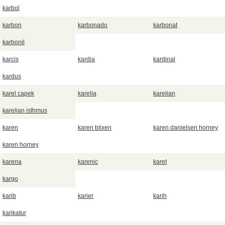
karbol
karbon
karbonado
karbonat
karbonil
karcis
kardia
kardinal
kardus
karel capek
karelia
karelian
karelian isthmus
karen
karen blixen
karen danielsen horney
karen horney
karena
karenic
karet
kargo
karib
karier
karih
karikatur