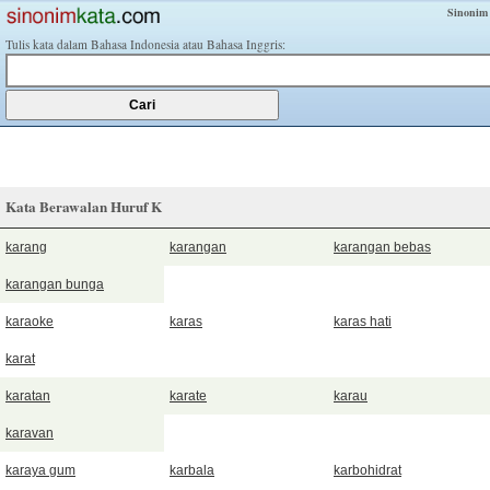
Sinonim
Tulis kata dalam Bahasa Indonesia atau Bahasa Inggris:
Kata Berawalan Huruf K
karang
karangan
karangan bebas
karangan bunga
karaoke
karas
karas hati
karat
karatan
karate
karau
karavan
karaya gum
karbala
karbohidrat