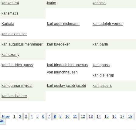
karikatural
karim
karisma
karismatis
Karkata
karl adolf eichmann
karl adolph verner
karl alex muller
karl augustus menninger
karl baedeker
karl barth
karl czerny
karl friedrich gauss
karl friedrich hieronymus
karl gauss
von munchhausen
karl gjellerup
karl gunnar myrdal
karl gustav jacob jacobi
karl jaspers
karl landsteiner
Prev
1
2
3
4
5
6
7
8
9
10
11
12
13
14
15
16
17
18
40