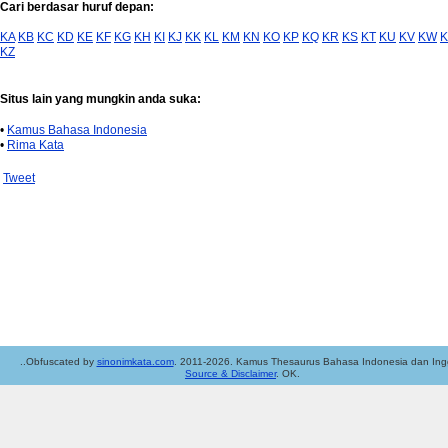
Cari berdasar huruf depan:
KA
KB
KC
KD
KE
KF
KG
KH
KI
KJ
KK
KL
KM
KN
KO
KP
KQ
KR
KS
KT
KU
KV
KW
K
KZ
Situs lain yang mungkin anda suka:
•
Kamus Bahasa Indonesia
•
Rima Kata
Tweet
..Obfuscated by
sinonimkata.com
. 2011-2026. Kamus Thesaurus Bahasa Indonesia dan Ingg
Source & Disclaimer
. OK.