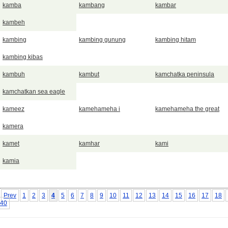
kamba
kambang
kambar
kambeh
kambing
kambing gunung
kambing hitam
kambing kibas
kambuh
kambut
kamchatka peninsula
kamchatkan sea eagle
kameez
kamehameha i
kamehameha the great
kamera
kamet
kamhar
kami
kamia
Prev
1
2
3
4
5
6
7
8
9
10
11
12
13
14
15
16
17
18
40