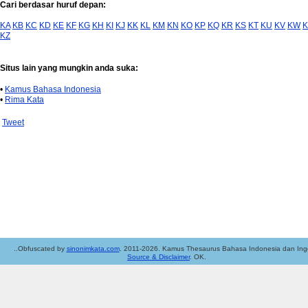
Cari berdasar huruf depan:
KA
KB
KC
KD
KE
KF
KG
KH
KI
KJ
KK
KL
KM
KN
KO
KP
KQ
KR
KS
KT
KU
KV
KW
K
KZ
Situs lain yang mungkin anda suka:
•
Kamus Bahasa Indonesia
•
Rima Kata
Tweet
..Obfuscated by
sinonimkata.com
. 2011-2026. Kamus Thesaurus Bahasa Indonesia dan Ingg
Source & Disclaimer
. OK.