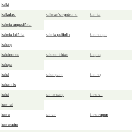
kalki
kalkulasi
kallman's syndrome
kalmia
kalmia angustifolia
kalmia latifolia
kalmia polifolia
kalon tripa
kalong
kalotermes
kalotermitidae
kalpac
kaluga
kalui
kalumpang
kalung
kaluresis
kalut
kam muang
kam-sui
kam-tai
kama
kamar
kamarupan
kamasutra