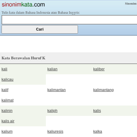
Sinonim
Tulis kata dalam Bahasa Indonesia atau Bahasa Inggris:
Kata Berawalan Huruf K
kali
kalian
kaliber
kalicau
kalif
kalimantan
kalimantang
kalimat
kalinin
kaliph
kalis
kalis air
kalium
kaliuresis
kalka