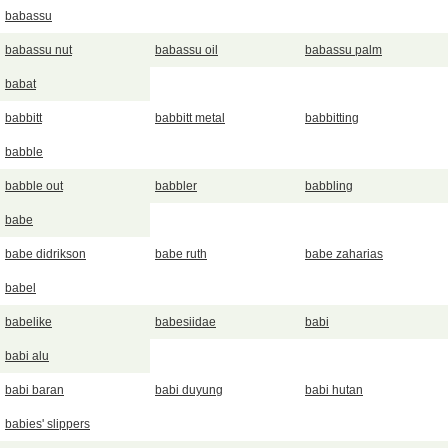
babassu
babassu nut
babassu oil
babassu palm
babat
babbitt
babbitt metal
babbitting
babble
babble out
babbler
babbling
babe
babe didrikson
babe ruth
babe zaharias
babel
babelike
babesiidae
babi
babi alu
babi baran
babi duyung
babi hutan
babies' slippers