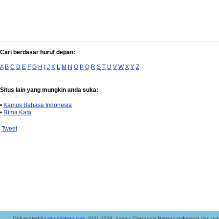
Cari berdasar huruf depan:
A
B
C
D
E
F
G
H
I
J
K
L
M
N
O
P
Q
R
S
T
U
V
W
X
Y
Z
Situs lain yang mungkin anda suka:
•
Kamus Bahasa Indonesia
•
Rima Kata
Tweet
..Obfuscated by
sinonimkata.com
. 2011-2026. Kamus Thesaurus Bahasa Indonesia dan Ingg