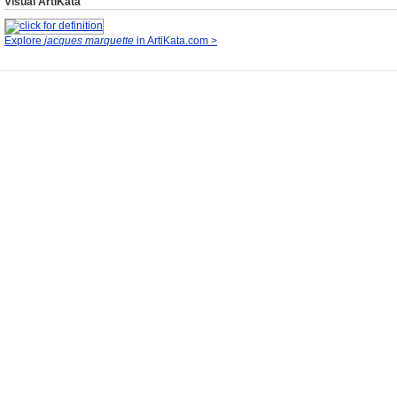
Visual ArtiKata
Explore
jacques marquette
in ArtiKata.com >