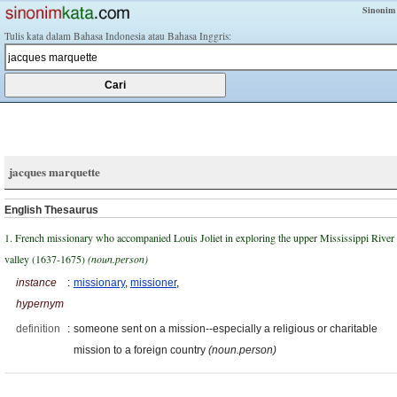
Sinonim
Tulis kata dalam Bahasa Indonesia atau Bahasa Inggris:
jacques marquette
English Thesaurus
1. French missionary who accompanied Louis Joliet in exploring the upper Mississippi River
valley (1637-1675)
(noun.person)
instance
:
missionary
,
missioner
,
hypernym
definition
:
someone sent on a mission--especially a religious or charitable
mission to a foreign country
(noun.person)