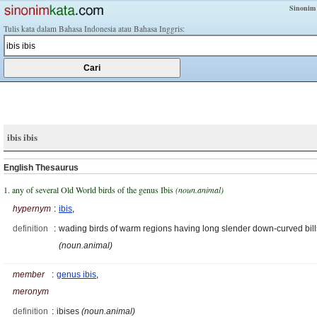
Sinonim
Tulis kata dalam Bahasa Indonesia atau Bahasa Inggris:
ibis ibis
English Thesaurus
1. any of several Old World birds of the genus Ibis
(noun.animal)
hypernym
:
ibis
,
definition
:
wading birds of warm regions having long slender down-curved bill
(noun.animal)
member
:
genus ibis
,
meronym
definition
:
ibises
(noun.animal)