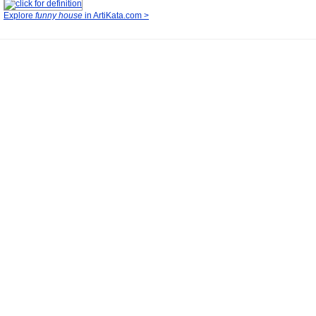
Explore
funny house
in ArtiKata.com >