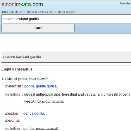
Sinonim
Tulis kata dalam Bahasa Indonesia atau Bahasa Inggris:
eastern lowland gorilla
English Thesaurus
1. a kind of gorilla
(noun.animal)
hypernym
:
gorilla
,
gorilla gorilla
,
definition
:
largest anthropoid ape; terrestrial and vegetarian; of forests of centr
west Africa
(noun.animal)
member
:
genus gorilla
,
meronym
definition
:
gorillas
(noun.animal)