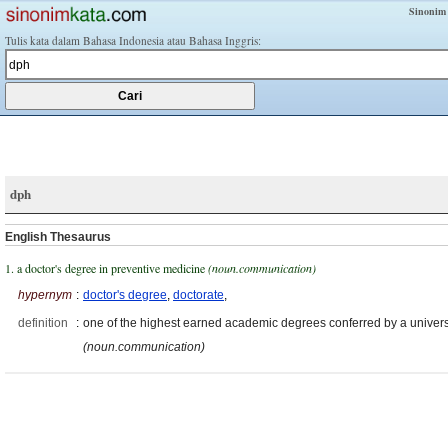
Sinonim
Tulis kata dalam Bahasa Indonesia atau Bahasa Inggris:
dph
English Thesaurus
1. a doctor's degree in preventive medicine
(noun.communication)
hypernym
:
doctor's degree
,
doctorate
,
definition
:
one of the highest earned academic degrees conferred by a univers
(noun.communication)