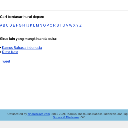
Cari berdasar huruf depan:
A
B
C
D
E
F
G
H
I
J
K
L
M
N
O
P
Q
R
S
T
U
V
W
X
Y
Z
Situs lain yang mungkin anda suka:
•
Kamus Bahasa Indonesia
•
Rima Kata
Tweet
..Obfuscated by
sinonimkata.com
. 2011-2026. Kamus Thesaurus Bahasa Indonesia dan Ingg
Source & Disclaimer
. OK.