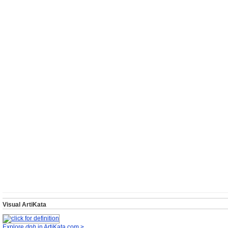
Visual ArtiKata
Explore
dph
in ArtiKata.com >