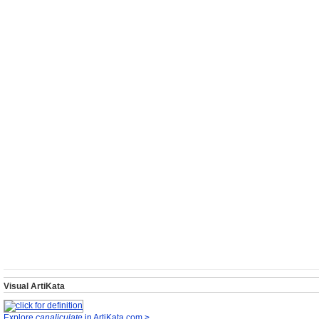
Visual ArtiKata
Explore
canaliculate
in ArtiKata.com >