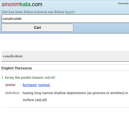
Sinonim
Tulis kata dalam Bahasa Indonesia atau Bahasa Inggris:
canaliculate
English Thesaurus
1. having thin parallel channels
(adj.all)
similar
:
furrowed
,
rugged
,
definition
:
having long narrow shallow depressions (as grooves or wrinkles) in
surface
(adj.all)