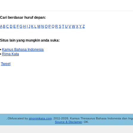
Cari berdasar huruf depan:
A
B
C
D
E
F
G
H
I
J
K
L
M
N
O
P
Q
R
S
T
U
V
W
X
Y
Z
Situs lain yang mungkin anda suka:
•
Kamus Bahasa Indonesia
•
Rima Kata
Tweet
..Obfuscated by
sinonimkata.com
. 2011-2026. Kamus Thesaurus Bahasa Indonesia dan Ingg
Source & Disclaimer
. OK.