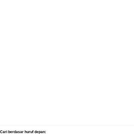
Cari berdasar huruf depan: