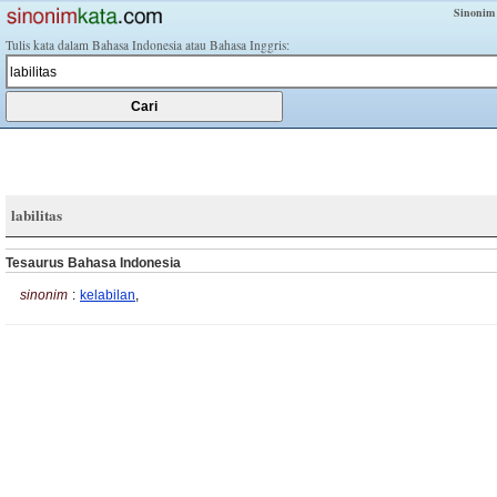
Sinonim
Tulis kata dalam Bahasa Indonesia atau Bahasa Inggris:
labilitas
Tesaurus Bahasa Indonesia
sinonim
:
kelabilan
,