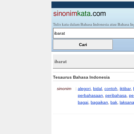
Tulis kata dalam Bahasa Indonesia atau Bahasa In
ibarat
Tesaurus Bahasa Indonesia
sinonim
:
alegori
,
bidal
,
contoh
,
iktibar
,
perbahasaan
,
peribahasa
,
pe
bagai
,
bagaikan
,
bak
,
laksan