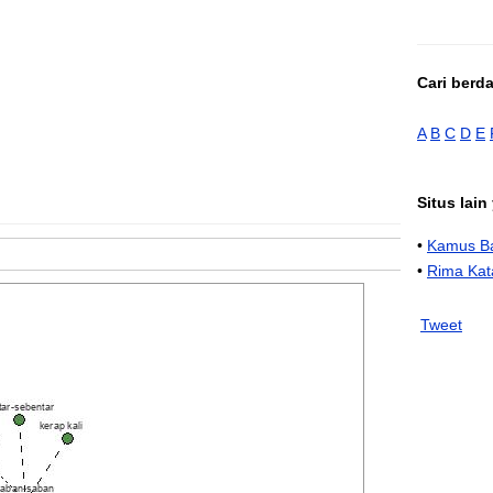
Cari berd
A
B
C
D
E
Situs lai
•
Kamus Ba
•
Rima Kat
Tweet