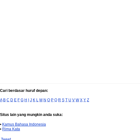
Cari berdasar huruf depan:
A
B
C
D
E
F
G
H
I
J
K
L
M
N
O
P
Q
R
S
T
U
V
W
X
Y
Z
Situs lain yang mungkin anda suka:
•
Kamus Bahasa Indonesia
•
Rima Kata
Tweet