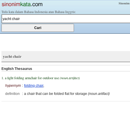
Sinonim
Tulis kata dalam Bahasa Indonesia atau Bahasa Inggris:
yacht chair
English Thesaurus
1. a light folding armchair for outdoor use
(noun.artifact)
hypernym
:
folding chair
,
definition
:
a chair that can be folded flat for storage
(noun.artifact)