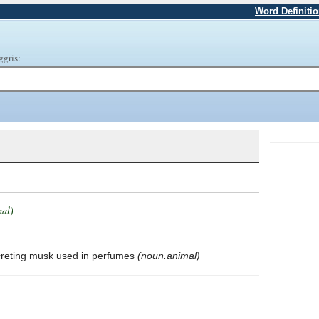
Word Definiti
ggris:
mal)
ecreting musk used in perfumes
(noun.animal)