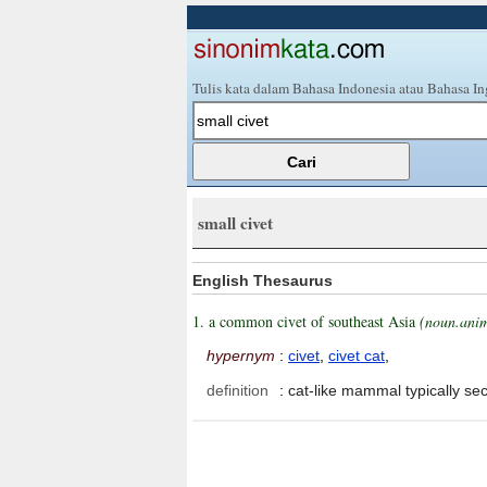
Tulis kata dalam Bahasa Indonesia atau Bahasa In
small civet
English Thesaurus
1. a common civet of southeast Asia
(noun.ani
hypernym
:
civet
,
civet cat
,
definition
:
cat-like mammal typically s