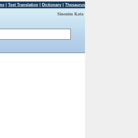
ons
|
Text Translation
|
Dictionary
|
Thesaurus
Sinonim Kata