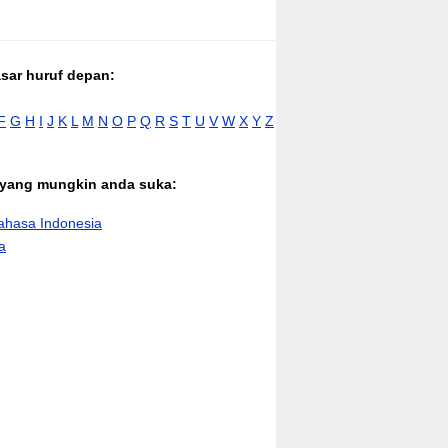
asar huruf depan:
F
G
H
I
J
K
L
M
N
O
P
Q
R
S
T
U
V
W
X
Y
Z
n yang mungkin anda suka:
hasa Indonesia
a