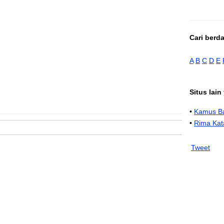
Cari berd
A
B
C
D
E
Situs lai
•
Kamus Ba
•
Rima Kat
Tweet