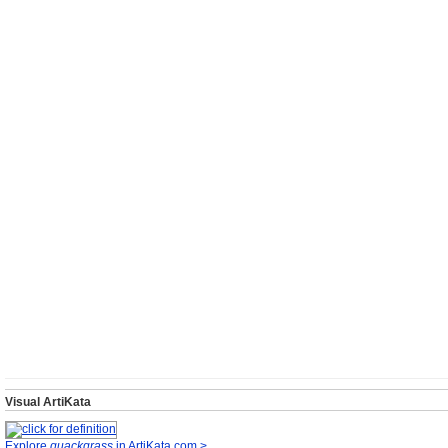
Visual ArtiKata
Explore
quackgrass
in ArtiKata.com >