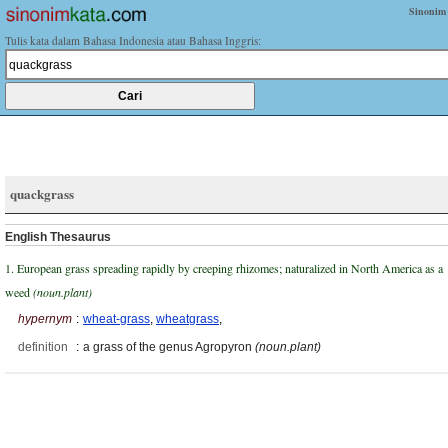
Sinonim
Tulis kata dalam Bahasa Indonesia atau Bahasa Inggris:
quackgrass
English Thesaurus
1. European grass spreading rapidly by creeping rhizomes; naturalized in North America as a
weed
(noun.plant)
hypernym
:
wheat-grass
,
wheatgrass
,
definition
:
a grass of the genus Agropyron
(noun.plant)