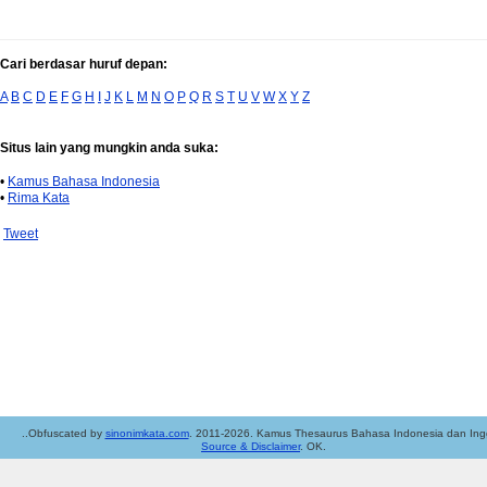
Cari berdasar huruf depan:
A
B
C
D
E
F
G
H
I
J
K
L
M
N
O
P
Q
R
S
T
U
V
W
X
Y
Z
Situs lain yang mungkin anda suka:
•
Kamus Bahasa Indonesia
•
Rima Kata
Tweet
..Obfuscated by
sinonimkata.com
. 2011-2026. Kamus Thesaurus Bahasa Indonesia dan Ingg
Source & Disclaimer
. OK.