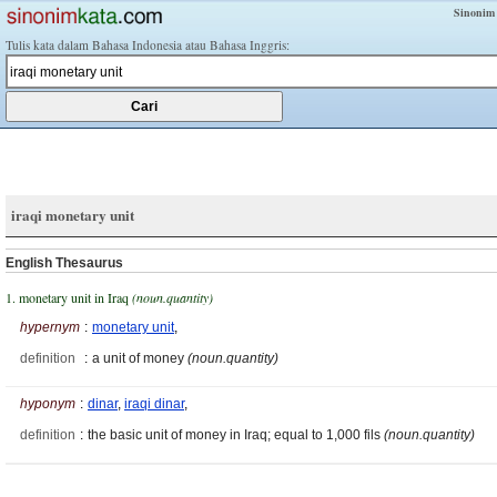
Sinonim
Tulis kata dalam Bahasa Indonesia atau Bahasa Inggris:
iraqi monetary unit
English Thesaurus
1. monetary unit in Iraq
(noun.quantity)
hypernym
:
monetary unit
,
definition
:
a unit of money
(noun.quantity)
hyponym
:
dinar
,
iraqi dinar
,
definition
:
the basic unit of money in Iraq; equal to 1,000 fils
(noun.quantity)