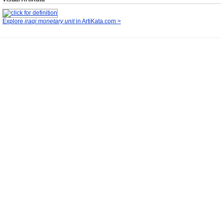
Explore
iraqi monetary unit
in ArtiKata.com >