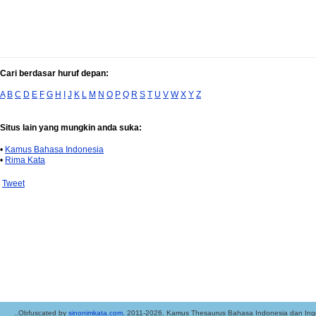
Cari berdasar huruf depan:
A
B
C
D
E
F
G
H
I
J
K
L
M
N
O
P
Q
R
S
T
U
V
W
X
Y
Z
Situs lain yang mungkin anda suka:
•
Kamus Bahasa Indonesia
•
Rima Kata
Tweet
..Obfuscated by
sinonimkata.com
. 2011-2026. Kamus Thesaurus Bahasa Indonesia dan Ingg