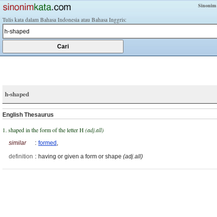
Sinonim
Tulis kata dalam Bahasa Indonesia atau Bahasa Inggris:
h-shaped
English Thesaurus
1. shaped in the form of the letter H
(adj.all)
similar
:
formed
,
definition
:
having or given a form or shape
(adj.all)