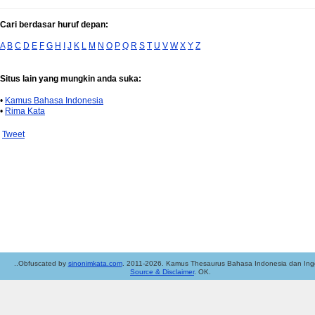
Cari berdasar huruf depan:
A
B
C
D
E
F
G
H
I
J
K
L
M
N
O
P
Q
R
S
T
U
V
W
X
Y
Z
Situs lain yang mungkin anda suka:
•
Kamus Bahasa Indonesia
•
Rima Kata
Tweet
..Obfuscated by
sinonimkata.com
. 2011-2026. Kamus Thesaurus Bahasa Indonesia dan Ingg
Source & Disclaimer
. OK.