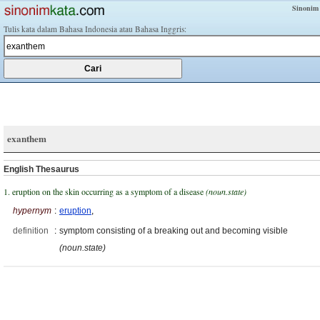
Sinonim
Tulis kata dalam Bahasa Indonesia atau Bahasa Inggris:
exanthem
English Thesaurus
1. eruption on the skin occurring as a symptom of a disease
(noun.state)
hypernym
:
eruption
,
definition
:
symptom consisting of a breaking out and becoming visible
(noun.state)