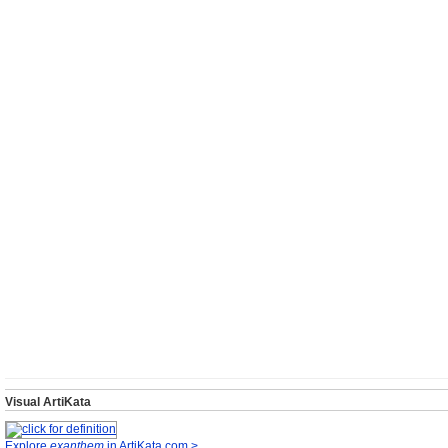
Visual ArtiKata
Explore
exanthem
in ArtiKata.com >