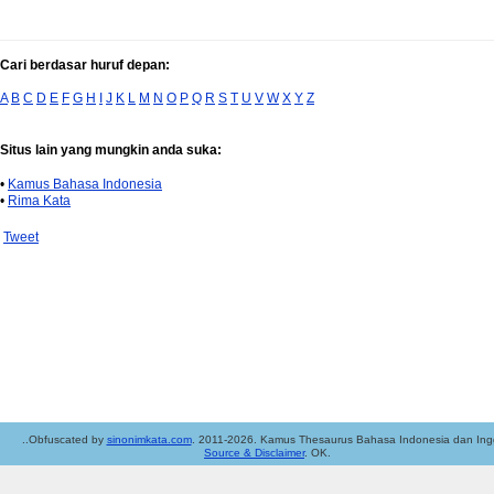
Cari berdasar huruf depan:
A
B
C
D
E
F
G
H
I
J
K
L
M
N
O
P
Q
R
S
T
U
V
W
X
Y
Z
Situs lain yang mungkin anda suka:
•
Kamus Bahasa Indonesia
•
Rima Kata
Tweet
..Obfuscated by
sinonimkata.com
. 2011-2026. Kamus Thesaurus Bahasa Indonesia dan Ingg
Source & Disclaimer
. OK.