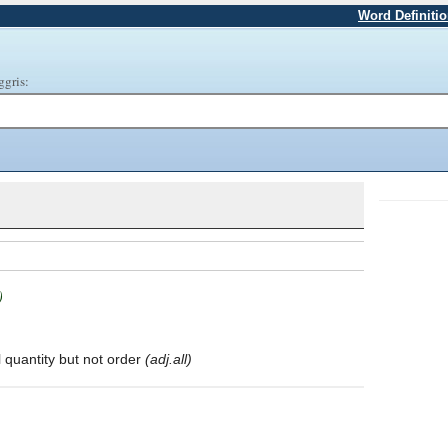
Word Definiti
ggris:
)
 quantity but not order
(adj.all)