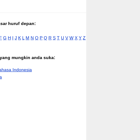
asar huruf depan:
F
G
H
I
J
K
L
M
N
O
P
Q
R
S
T
U
V
W
X
Y
Z
n yang mungkin anda suka:
hasa Indonesia
a