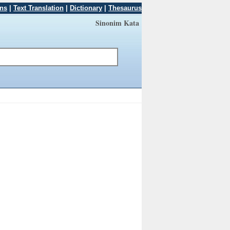
ons
|
Text Translation
|
Dictionary
|
Thesaurus
Sinonim Kata