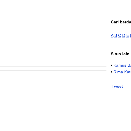
Cari berd
A
B
C
D
E
Situs lai
•
Kamus Ba
•
Rima Kat
Tweet