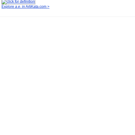
Explore
a.e.
in ArtiKata.com >