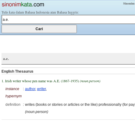
Sinonim
Tulis kata dalam Bahasa Indonesia atau Bahasa Inggris:
a.e.
English Thesaurus
1. Irish writer whose pen name was A.E. (1867-1935)
(noun.person)
instance
:
author
,
writer
,
hypernym
definition
:
writes (books or stories or articles or the like) professionally (for pay
(noun.person)