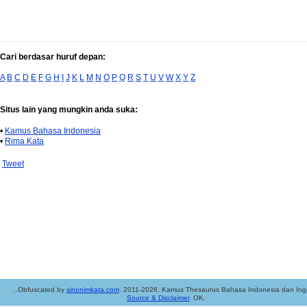
Cari berdasar huruf depan:
A
B
C
D
E
F
G
H
I
J
K
L
M
N
O
P
Q
R
S
T
U
V
W
X
Y
Z
Situs lain yang mungkin anda suka:
•
Kamus Bahasa Indonesia
•
Rima Kata
Tweet
..Obfuscated by
sinonimkata.com
. 2011-2026. Kamus Thesaurus Bahasa Indonesia dan Ingg
Source & Disclaimer
. OK.