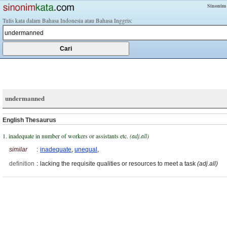
Sinonim
Tulis kata dalam Bahasa Indonesia atau Bahasa Inggris:
undermanned
English Thesaurus
1. inadequate in number of workers or assistants etc.
(adj.all)
similar
:
inadequate
,
unequal
,
definition
:
lacking the requisite qualities or resources to meet a task
(adj.all)