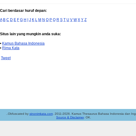
Cari berdasar huruf depan:
A
B
C
D
E
F
G
H
I
J
K
L
M
N
O
P
Q
R
S
T
U
V
W
X
Y
Z
Situs lain yang mungkin anda suka:
•
Kamus Bahasa Indonesia
•
Rima Kata
Tweet
..Obfuscated by
sinonimkata.com
. 2011-2026. Kamus Thesaurus Bahasa Indonesia dan Ingg
Source & Disclaimer
. OK.