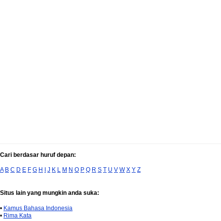
Cari berdasar huruf depan:
A
B
C
D
E
F
G
H
I
J
K
L
M
N
O
P
Q
R
S
T
U
V
W
X
Y
Z
Situs lain yang mungkin anda suka:
•
Kamus Bahasa Indonesia
•
Rima Kata