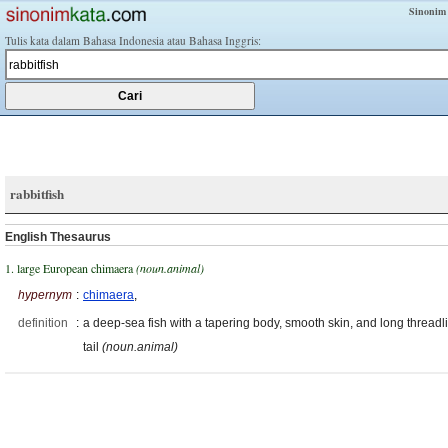
Sinonim
Tulis kata dalam Bahasa Indonesia atau Bahasa Inggris:
rabbitfish
English Thesaurus
1. large European chimaera
(noun.animal)
hypernym
:
chimaera
,
definition
:
a deep-sea fish with a tapering body, smooth skin, and long threadl
tail
(noun.animal)