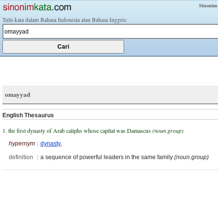
Sinonim
Tulis kata dalam Bahasa Indonesia atau Bahasa Inggris:
omayyad
English Thesaurus
1. the first dynasty of Arab caliphs whose capital was Damascus
(noun.group)
hypernym
:
dynasty
,
definition
:
a sequence of powerful leaders in the same family
(noun.group)