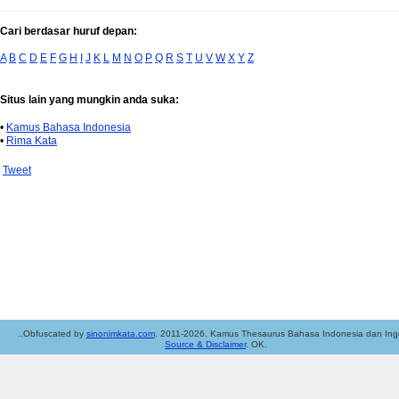
Cari berdasar huruf depan:
A
B
C
D
E
F
G
H
I
J
K
L
M
N
O
P
Q
R
S
T
U
V
W
X
Y
Z
Situs lain yang mungkin anda suka:
•
Kamus Bahasa Indonesia
•
Rima Kata
Tweet
..Obfuscated by
sinonimkata.com
. 2011-2026. Kamus Thesaurus Bahasa Indonesia dan Ingg
Source & Disclaimer
. OK.