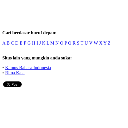
Cari berdasar huruf depan:
A
B
C
D
E
F
G
H
I
J
K
L
M
N
O
P
Q
R
S
T
U
V
W
X
Y
Z
Situs lain yang mungkin anda suka:
•
Kamus Bahasa Indonesia
•
Rima Kata