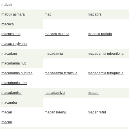
mabuk
mabuk asmara
mac
macabre
macaca
macaca irus
macaca mulatta
macaca radiata
macaca sylvana
macadam
macadamia
macadamia integrifolia
macadamia nut
macadamia nut tree
macadamia ternifolia
macadamia tetraphylla
macadamia tree
macadamise
macadamize
macam
macamba
macan
macan loreng
macan tutul
macao