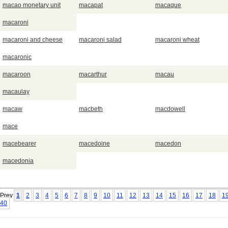
macao monetary unit
macapat
macaque
macaroni
macaroni and cheese
macaroni salad
macaroni wheat
macaronic
macaroon
macarthur
macau
macaulay
macaw
macbeth
macdowell
mace
macebearer
macedoine
macedon
macedonia
Prev
1
2
3
4
5
6
7
8
9
10
11
12
13
14
15
16
17
18
1
40