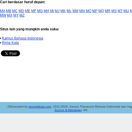
Cari berdasar huruf depan:
MA
MB
MC
MD
ME
MF
MG
MH
MI
MJ
MK
ML
MM
MN
MO
MP
MQ
MR
MS
MT
MU
MW
MX
MY
MZ
Situs lain yang mungkin anda suka:
•
Kamus Bahasa Indonesia
•
Rima Kata
..Obfuscated by
sinonimkata.com
. 2011-2026. Kamus Thesaurus Bahasa Indonesia dan Ingg
Source & Disclaimer
. OK.